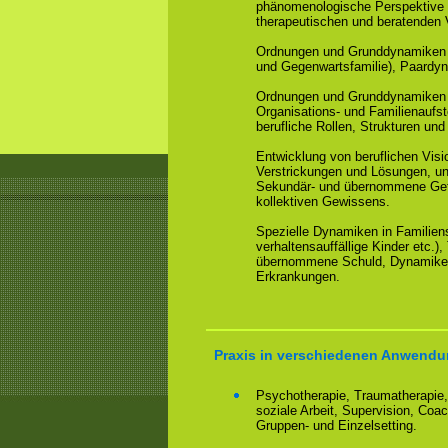
phänomenologische Perspektive 
therapeutischen und beratenden 
Ordnungen und Grunddynamiken i
und Gegenwartsfamilie), Paardy
Ordnungen und Grunddynamiken i
Organisations- und Familienaufst
berufliche Rollen, Strukturen und
Entwicklung von beruflichen Vis
Verstrickungen und Lösungen, un
Sekundär- und übernommene Gefü
kollektiven Gewissens.
Spezielle Dynamiken in Familien
verhaltensauffällige Kinder etc.
übernommene Schuld, Dynamiken
Erkrankungen.
Praxis in verschiedenen Anwendu
Psychotherapie, Traumatherapie,
soziale Arbeit, Supervision, Coa
Gruppen- und Einzelsetting.