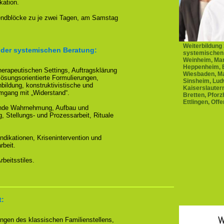
kation.
dblöcke zu je zwei Tagen, am Samstag
Weiterbildung
der systemischen Beratung:
systemischen
Weinheim, Man
Heppenheim, B
erapeutischen Settings, Auftragsklärung
Wiesbaden, Ma
lösungsorientierte Formulierungen,
Sinsheim, Lud
ildung, konstruktivistische und
Kaiserslauter
gang mit „Widerstand“.
Bretten, Pfor
Ettlingen, Off
rende Wahrnehmung, Aufbau und
ng, Stellungs- und Prozessarbeit, Rituale
indikationen, Krisenintervention und
rbeit.
beitsstiles.
t:
ngen des klassischen Familienstellens,