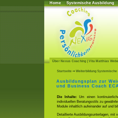
Home
Systemische Ausbildung
Über Nexus Coaching
|
Vita Matthias Web
Startseite
⇒ Weiterbildung Systemische 
Ausbildungsplan zur Wei
und Business Coach EC
Die Inhalte:
Um einen kontinuierlich
individuellen Beratungsstils zu gewährlei
Module inhaltlich aufeinander auf und 
Detaillierte Ausbildungsunterlagen, mit