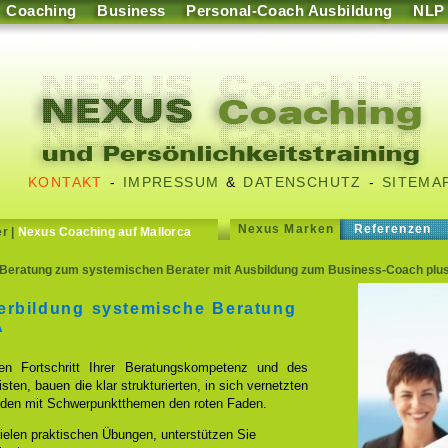
Coaching
Business
Personal-Coach Ausbildung
NLP
KONTAKT
-
IMPRESSUM
&
DATENSCHUTZ
-
SITEMA
Nexus Marken
Referenzen
er
|
Nexus Coaching auf Mallorca
Beratung zum systemischen Berater mit Ausbildung zum Business-Coach plus
erbildung systemische Beratung
A
en Fortschritt Ihrer Beratungskompetenz und des
sten, bauen die klar strukturierten, in sich vernetzten
bilden mit Schwerpunktthemen den roten Faden.
 vielen praktischen Übungen, unterstützen Sie