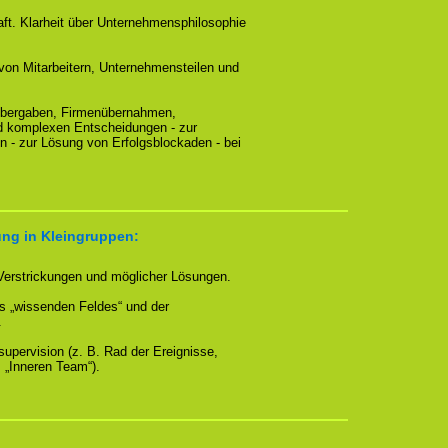
aft. Klarheit über Unternehmensphilosophie
on Mitarbeitern, Unternehmensteilen und
nübergaben, Firmenübernahmen,
nd komplexen Entscheidungen - zur
n - zur Lösung von Erfolgsblockaden - bei
ung in Kleingruppen:
Verstrickungen und möglicher Lösungen.
 „wissenden Feldes“ und der
.
nsupervision (z. B. Rad der Ereignisse,
m „Inneren Team“).