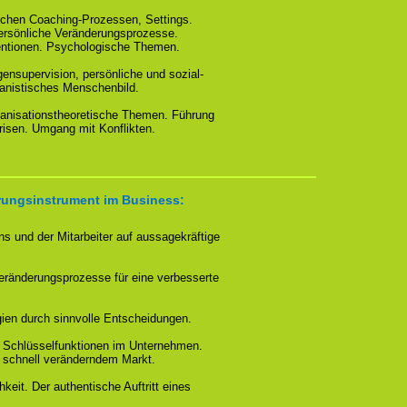
chen Coaching-Prozessen, Settings.
persönliche Veränderungsprozesse.
entionen. Psychologische Themen.
ensupervision, persönliche und sozial-
nistisches Menschenbild.
rganisationstheoretische Themen. Führung
sen. Umgang mit Konflikten.
rungsinstrument im Business:
s und der Mitarbeiter auf aussagekräftige
Veränderungsprozesse für eine verbesserte
gien durch sinnvolle Entscheidungen.
n Schlüsselfunktionen im Unternehmen.
h schnell veränderndem Markt.
hkeit. Der authentische Auftritt eines