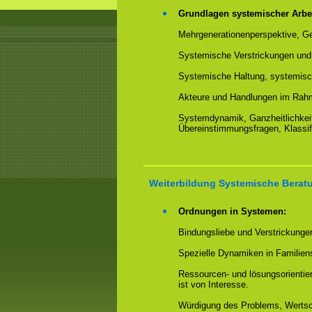
Grundlagen systemischer Arbeit
Mehrgenerationenperspektive, G
Systemische Verstrickungen und
Systemische Haltung, systemis
Akteure und Handlungen im Rah
Systemdynamik, Ganzheitlichkei
Übereinstimmungsfragen, Klassif
Weiterbildung Systemische Berat
Ordnungen in Systemen:
Bindungsliebe und Verstrickunge
Spezielle Dynamiken in Familien
Ressourcen- und lösungsorientier
ist von Interesse.
Würdigung des Problems, Wertsc