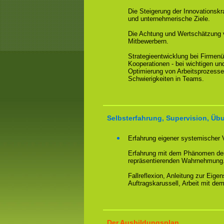
Die Steigerung der Innovationskr
und unternehmerische Ziele.
Die Achtung und Wertschätzung v
Mitbewerbern.
Strategieentwicklung bei Firme
Kooperationen - bei wichtigen u
Optimierung von Arbeitsprozesse
Schwierigkeiten in Teams.
Selbsterfahrung, Supervision, Üb
Erfahrung eigener systemischer 
Erfahrung mit dem Phänomen des
repräsentierenden Wahrnehmung
Fallreflexion, Anleitung zur Eige
Auftragskarussell, Arbeit mit de
Der Ausbildungsplan