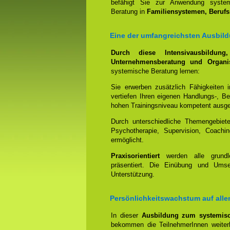
befähigt Sie zur Anwendung systemi
Beratung in
Familiensystemen, Beruf
Eine der umfangreichsten Ausbild
Durch diese Intensivausbildun
Unternehmensberatung und Organis
systemische Beratung lernen:
Sie erwerben zusätzlich Fähigkeiten 
vertiefen Ihren eigenen Handlungs-, B
hohen Trainingsniveau kompetent ausge
Durch unterschiedliche Themengebiet
Psychotherapie, Supervision, Coachin
ermöglicht.
Praxisorientiert
werden alle grundl
präsentiert. Die Einübung und Umset
Unterstützung.
Persönlichkeitswachstum auf all
In dieser
Ausbildung zum systemisc
bekommen die TeilnehmerInnen weiterh