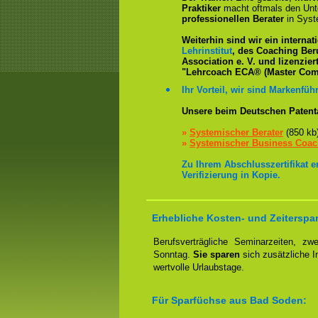
Praktiker
macht oftmals den Un
professionellen Berater
in Syst
Weiterhin sind wir ein interna
Lehrinstitut
, des Coaching Ber
Association e. V. und lizenzier
"Lehrcoach ECA® (Master Com
Ihr Vorteil, wir sind Markenführ
Unsere beim Deutschen Patent
»
Systemischer Berater
(850 kb
»
Systemischer Business Coa
Zu Ihrem Abschlusszertifikat 
Verifizierung in Kopie.
Erhebliche Kosten- und Zeiterspa
Berufsverträgliche Seminarzeiten, 
Sonntag.
Sie sparen
sich zusätzliche 
wertvolle Urlaubstage.
Für Sparfüchse aus Bad Soden: