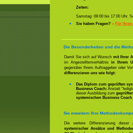
Zeiten:
Samstag: 09:00 bis 17:00 Uhr. So
Sie haben Fragen?
»
Für Ihren
Die Besonderheiten und die Metho
Damit Sie sich auf Wunsch
mit Ihrer 
im Angestelltenverhältnis
in Ihrem U
gegenüber Ihrem Auftraggeber oder Vo
differenzieren uns wie folgt:
Das Diplom zum geprüften sys
Business Coach:
Anstatt "ledigl
dieser Ausbildung zum
geprüfte
systemischen Business Coach 
Sie erweitern Ihre Methodenkomp
Die weitere Differenzierung dieser
systemischer Ansätze und Methode