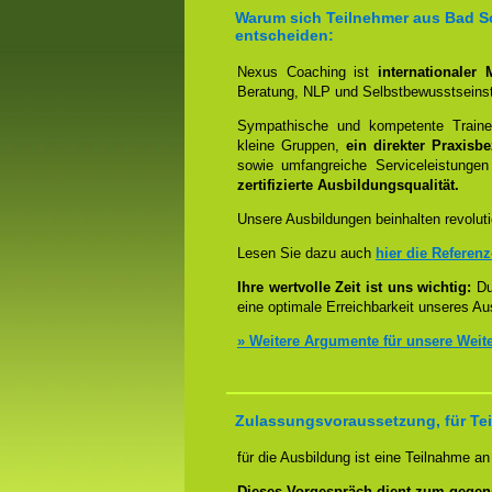
Warum sich Teilnehmer aus Bad So
entscheiden:
Nexus Coaching ist
internationaler
Beratung, NLP und Selbstbewusstseinst
Sympathische und kompetente Trainer
kleine Gruppen,
ein direkter Praxisb
sowie umfangreiche Serviceleistungen
zertifizierte Ausbildungsqualität.
Unsere Ausbildungen beinhalten revoluti
Lesen Sie dazu auch
hier die Referen
Ihre wertvolle Zeit ist uns wichtig:
Dur
eine optimale Erreichbarkeit unseres Au
» Weitere Argumente für unsere Weit
Zulassungsvoraussetzung, für Te
für die Ausbildung ist eine Teilnahme a
Dieses Vorgespräch dient zum gegen