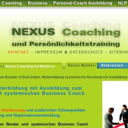
Coaching
Business
Personal-Coach Ausbildung
NLP
KONTAKT
-
IMPRESSUM
&
DATENSCHUTZ
-
SITEMA
Nexus Marken
Referenzen
er
|
Nexus Coaching auf Mallorca
n Berater in Bad Soden. Weiterbildung systemische Beratung mit Ausbildun
iterbildung mit Ausbildung zum
nd systemischen Business Coach
er Anerkennung
und zusätzlichen Schwerpunkten
ng und Organisationsentwicklung.
en Berater und systemischen Business Coach