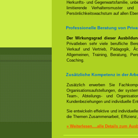
Herkunfts- und Gegenwartsfamilie, un
limitierende Verhaltensmuster und
Persönlichkeitswachstum auf allen Ebe
Professionelle Beratung von Pri
Der Wirkungsgrad dieser Ausbildu
Privatleben sehr viele berufliche Be
Verkauf und Vertrieb, Pädagogik, Ärz
Allgemeinen, Training, Beratung, Per
Coaching.
Zusätzliche Kompetenz in der Arb
Zusätzlich erwerben Sie Fachko
Organisationsaufstellungen, der syst
Team-, Abteilungs- und Organisation
Kundenbeziehungen und individuelle En
Sie entwickeln effektive und individue
die Themen Zusammenarbeit, Effizienz,
» Weiterlesen....alle Details zum Aus