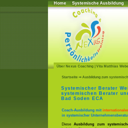
Home
Systemische Ausbildung
Über Nexus Coaching
|
Vita Matthias Web
Startseite
⇒ Ausbildung zum systemische
Systemischer Berater We
systemischen Berater u
Bad Soden ECA
Coach-Ausbildung mit
international
in systemischer Unternehmensberatu
Diese
Ausbildung zum systemisch