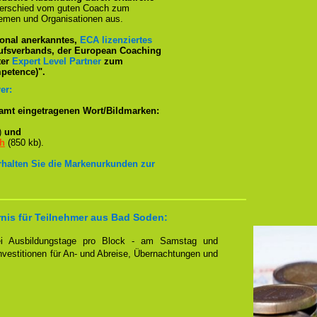
terschied vom guten Coach zum
emen und Organisationen aus.
tional anerkanntes,
ECA lizenziertes
ufsverbands, der European Coaching
ter
Expert Level Partner
zum
petence)".
er:
amt eingetragenen Wort/Bildmarken:
)
und
ch
(850 kb).
erhalten Sie die Markenurkunden zur
rnis für Teilnehmer aus Bad Soden:
zwei Ausbildungstage pro Block - am Samstag und
Investitionen für An- und Abreise, Übernachtungen und