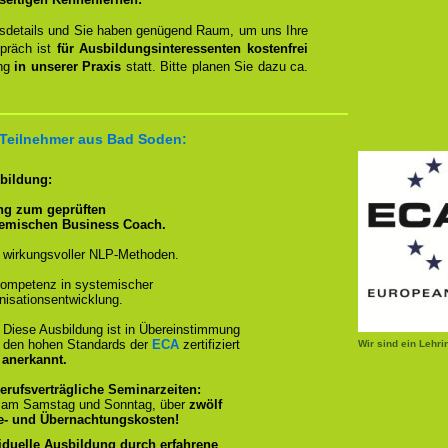
ngsdetails und Sie haben genügend Raum, um uns Ihre
spräch ist
für Ausbildungsinteressenten kostenfrei
ung
in unserer Praxis
statt. Bitte planen Sie dazu ca.
r Teilnehmer aus Bad Soden:
sbildung:
ng zum geprüften
temischen Business Coach.
 wirkungsvoller NLP-Methoden.
ompetenz in systemischer
isationsentwicklung.
:
Diese Ausbildung ist in Übereinstimmung
und den hohen Standards der
ECA
zertifiziert
Wir sind ein Lehr
 anerkannt.
erufsverträgliche Seminarzeiten:
, am Samstag und Sonntag, über
zwölf
se- und Übernachtungskosten!
iduelle Ausbildung durch erfahrene