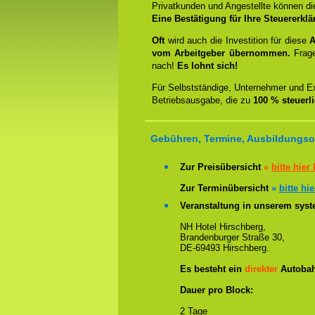
Privatkunden und Angestellte können d
Eine Bestätigung für Ihre Steuererklä
Oft
wird auch die Investition für diese
A
vom Arbeitgeber übernommen.
Frag
nach!
Es lohnt sich!
Für Selbstständige, Unternehmer und Ex
Betriebsausgabe, die zu
100 % steuerl
Gebühren, Termine, Ausbildungsor
Zur Preisübersicht
»
bitte hier 
Zur Terminübersicht
»
bitte hie
Veranstaltung in unserem syste
NH Hotel Hirschberg,
Brandenburger Straße 30,
DE-69493 Hirschberg.
Es besteht ein
direkter
Autobah
Dauer pro Block:
2 Tage