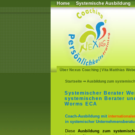
Home
Systemische Ausbildung
Über Nexus Coaching
|
Vita Matthias Web
Startseite
⇒ Ausbildung zum systemische
Systemischer Berater We
systemischen Berater u
Worms ECA
Coach-Ausbildung mit
international
in systemischer Unternehmensberatu
Diese
Ausbildung zum systemisch