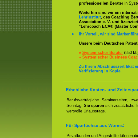
professionellen Berater
in Syst
Weiterhin sind wir ein interna
Lehrinstitut
, des Coaching Ber
Association e. V. und lizenzier
"Lehrcoach ECA® (Master Com
Ihr Vorteil, wir sind Markenführ
Unsere beim Deutschen Patent
»
Systemischer Berater
(850 kb
»
Systemischer Business Coa
Zu Ihrem Abschlusszertifikat 
Verifizierung in Kopie.
Erhebliche Kosten- und Zeiterspa
Berufsverträgliche Seminarzeiten, 
Sonntag.
Sie sparen
sich zusätzliche 
wertvolle Urlaubstage.
Für Sparfüchse aus Worms:
Privatkunden und Angestellte können d