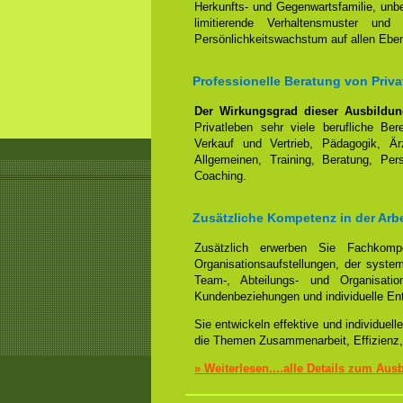
Herkunfts- und Gegenwartsfamilie, un
limitierende Verhaltensmuster und
Persönlichkeitswachstum auf allen Ebe
Professionelle Beratung von Pri
Der Wirkungsgrad dieser Ausbildu
Privatleben sehr viele berufliche Be
Verkauf und Vertrieb, Pädagogik, Ärz
Allgemeinen, Training, Beratung, Per
Coaching.
Zusätzliche Kompetenz in der Arb
Zusätzlich erwerben Sie Fachko
Organisationsaufstellungen, der syst
Team-, Abteilungs- und Organisation
Kundenbeziehungen und individuelle En
Sie entwickeln effektive und individue
die Themen Zusammenarbeit, Effizienz,
» Weiterlesen....alle Details zum Aus