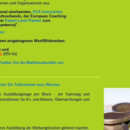
emen und Organisationen aus.
tional anerkanntes,
ECA lizenziertes
ufsverbands, der European Coaching
ter
Expert Level Partner
zum
petence)".
er:
amt eingetragenen Wort/Bildmarken:
)
und
ch
(850 kb).
erhalten Sie die Markenurkunden zur
rnis für Teilnehmer aus Worms:
zwei Ausbildungstage pro Block - am Samstag und
Investitionen für An- und Abreise, Übernachtungen und
iese Ausbildung als Werbungskosten geltend machen.