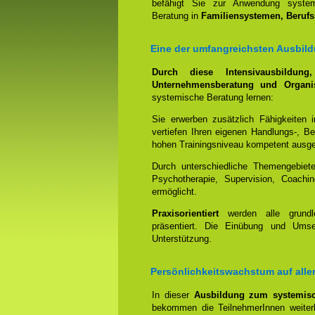
befähigt Sie zur Anwendung systemi
Beratung in
Familiensystemen, Beruf
Eine der umfangreichsten Ausbild
Durch diese Intensivausbildun
Unternehmensberatung und Organis
systemische Beratung lernen:
Sie erwerben zusätzlich Fähigkeiten 
vertiefen Ihren eigenen Handlungs-, B
hohen Trainingsniveau kompetent ausge
Durch unterschiedliche Themengebiet
Psychotherapie, Supervision, Coachin
ermöglicht.
Praxisorientiert
werden alle grundl
präsentiert. Die Einübung und Umset
Unterstützung.
Persönlichkeitswachstum auf all
In dieser
Ausbildung zum systemisc
bekommen die TeilnehmerInnen weiterh