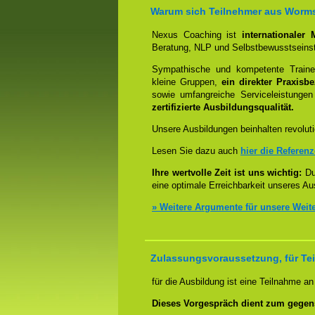
Warum sich Teilnehmer aus Wormss
Nexus Coaching ist
internationaler
Beratung, NLP und Selbstbewusstseinst
Sympathische und kompetente Trainer
kleine Gruppen,
ein direkter Praxisb
sowie umfangreiche Serviceleistungen
zertifizierte Ausbildungsqualität.
Unsere Ausbildungen beinhalten revoluti
Lesen Sie dazu auch
hier die Referen
Ihre wertvolle Zeit ist uns wichtig:
Dur
eine optimale Erreichbarkeit unseres Au
» Weitere Argumente für unsere Weit
Zulassungsvoraussetzung, für Te
für die Ausbildung ist eine Teilnahme a
Dieses Vorgespräch dient zum gegen