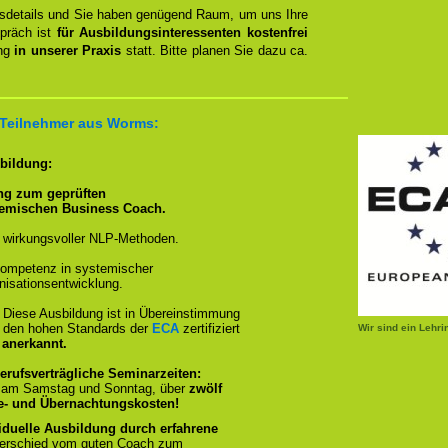
ngsdetails und Sie haben genügend Raum, um uns Ihre
spräch ist
für Ausbildungsinteressenten kostenfrei
ung
in unserer Praxis
statt. Bitte planen Sie dazu ca.
r Teilnehmer aus Worms:
sbildung:
ng zum geprüften
temischen Business Coach.
 wirkungsvoller NLP-Methoden.
ompetenz in systemischer
isationsentwicklung.
:
Diese Ausbildung ist in Übereinstimmung
und den hohen Standards der
ECA
zertifiziert
Wir sind ein Lehr
 anerkannt.
erufsverträgliche Seminarzeiten:
, am Samstag und Sonntag, über
zwölf
se- und Übernachtungskosten!
iduelle Ausbildung durch erfahrene
terschied vom guten Coach zum