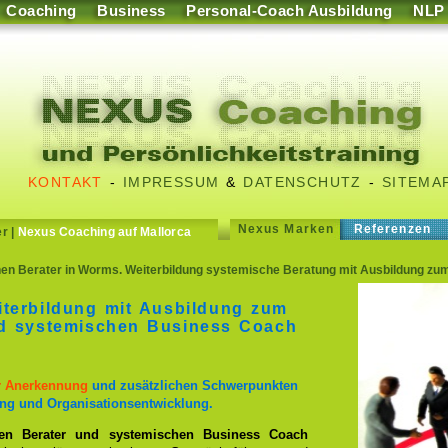
Coaching
Business
Personal-Coach Ausbildung
NLP
KONTAKT
-
IMPRESSUM
&
DATENSCHUTZ
-
SITEMA
Nexus Marken
Referenzen
er
|
Nexus Coaching auf Mallorca
n Berater in Worms. Weiterbildung systemische Beratung mit Ausbildung zu
iterbildung mit Ausbildung zum
nd systemischen Business Coach
er Anerkennung
und zusätzlichen Schwerpunkten
ng und Organisationsentwicklung.
en Berater und systemischen Business Coach