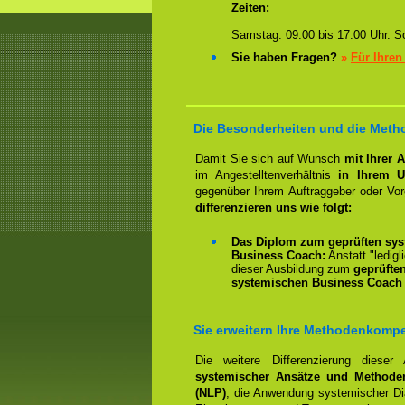
Zeiten:
Samstag: 09:00 bis 17:00 Uhr. So
Sie haben Fragen?
»
Für Ihren
Die Besonderheiten und die Metho
Damit Sie sich auf Wunsch
mit Ihrer 
im Angestelltenverhältnis
in Ihrem U
gegenüber Ihrem Auftraggeber oder Vo
differenzieren uns wie folgt:
Das Diplom zum geprüften sys
Business Coach:
Anstatt "ledigl
dieser Ausbildung zum
geprüfte
systemischen Business Coach 
Sie erweitern Ihre Methodenkomp
Die weitere Differenzierung dieser
systemischer Ansätze und Methode
(NLP)
, die Anwendung systemischer Dia