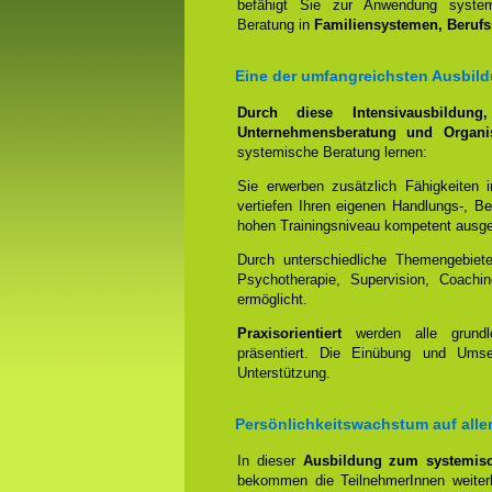
befähigt Sie zur Anwendung systemi
Beratung in
Familiensystemen, Beruf
Eine der umfangreichsten Ausbild
Durch diese Intensivausbildun
Unternehmensberatung und Organis
systemische Beratung lernen:
Sie erwerben zusätzlich Fähigkeiten 
vertiefen Ihren eigenen Handlungs-, B
hohen Trainingsniveau kompetent ausge
Durch unterschiedliche Themengebiet
Psychotherapie, Supervision, Coachin
ermöglicht.
Praxisorientiert
werden alle grundl
präsentiert. Die Einübung und Umset
Unterstützung.
Persönlichkeitswachstum auf all
In dieser
Ausbildung zum systemisc
bekommen die TeilnehmerInnen weiterh