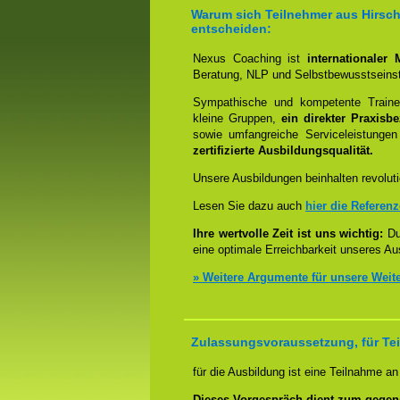
Warum sich Teilnehmer aus Hirsch
entscheiden:
Nexus Coaching ist
internationaler
Beratung, NLP und Selbstbewusstseinst
Sympathische und kompetente Trainer
kleine Gruppen,
ein direkter Praxisb
sowie umfangreiche Serviceleistungen
zertifizierte Ausbildungsqualität.
Unsere Ausbildungen beinhalten revoluti
Lesen Sie dazu auch
hier die Referen
Ihre wertvolle Zeit ist uns wichtig:
Dur
eine optimale Erreichbarkeit unseres Au
» Weitere Argumente für unsere Weit
Zulassungsvoraussetzung, für Tei
für die Ausbildung ist eine Teilnahme a
Dieses Vorgespräch dient zum gegen