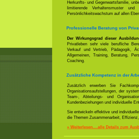
Herkunfts- und Gegenwartsfamilie, un
limitierende Verhaltensmuster und
Persönlichkeitswachstum auf allen Ebe
Professionelle Beratung von Pri
Der Wirkungsgrad dieser Ausbildu
Privatleben sehr viele berufliche Be
Verkauf und Vertrieb, Pädagogik, Ärz
Allgemeinen, Training, Beratung, Per
Coaching.
Zusätzliche Kompetenz in der Arb
Zusätzlich erwerben Sie Fachko
Organisationsaufstellungen, der syst
Team-, Abteilungs- und Organisation
Kundenbeziehungen und individuelle En
Sie entwickeln effektive und individue
die Themen Zusammenarbeit, Effizienz,
» Weiterlesen....alle Details zum Aus