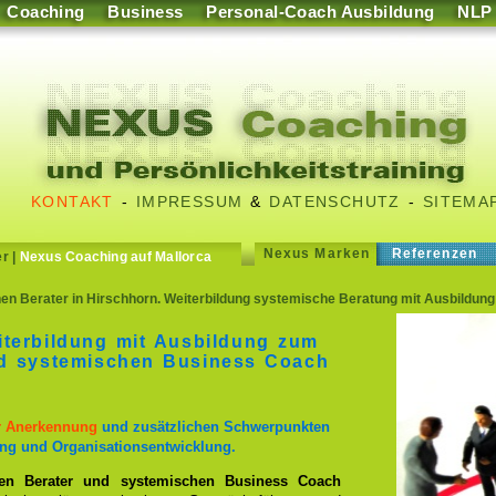
Coaching
Business
Personal-Coach Ausbildung
NLP
KONTAKT
-
IMPRESSUM
&
DATENSCHUTZ
-
SITEMA
Nexus Marken
Referenzen
er
|
Nexus Coaching auf Mallorca
n Berater in Hirschhorn. Weiterbildung systemische Beratung mit Ausbildun
iterbildung mit Ausbildung zum
nd systemischen Business Coach
er Anerkennung
und zusätzlichen Schwerpunkten
ng und Organisationsentwicklung.
en Berater und systemischen Business Coach