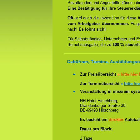
Privatkunden und Angestellte können d
Eine Bestätigung für Ihre Steuererklä
Oft
wird auch die Investition für diese
A
vom Arbeitgeber übernommen.
Frag
nach!
Es lohnt sich!
Für Selbstständige, Unternehmer und Ex
Betriebsausgabe, die zu
100 % steuerl
Gebühren, Termine, Ausbildungsor
Zur Preisübersicht
»
bitte hier 
Zur Terminübersicht
»
bitte hie
Veranstaltung in unserem syste
NH Hotel Hirschberg,
Brandenburger Straße 30,
DE-69493 Hirschberg.
Es besteht ein
direkter
Autobah
Dauer pro Block:
2 Tage