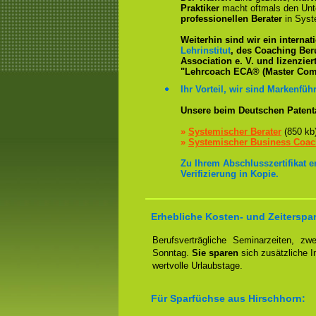
Praktiker
macht oftmals den Un
professionellen Berater
in Syst
Weiterhin sind wir ein interna
Lehrinstitut
, des Coaching Ber
Association e. V. und lizenzier
"Lehrcoach ECA® (Master Com
Ihr Vorteil, wir sind Markenführ
Unsere beim Deutschen Patent
»
Systemischer Berater
(850 kb
»
Systemischer Business Coa
Zu Ihrem Abschlusszertifikat 
Verifizierung in Kopie.
Erhebliche Kosten- und Zeiterspar
Berufsverträgliche Seminarzeiten, 
Sonntag.
Sie sparen
sich zusätzliche 
wertvolle Urlaubstage.
Für Sparfüchse aus Hirschhorn: