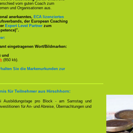
terschied vom guten Coach zum
emen und Organisationen aus.
tional anerkanntes,
ECA lizenziertes
ufsverbands, der European Coaching
ter
Expert Level Partner
zum
petence)".
er:
amt eingetragenen Wort/Bildmarken:
)
und
ch
(850 kb).
erhalten Sie die Markenurkunden zur
nis für Teilnehmer aus Hirschhorn:
zwei Ausbildungstage pro Block - am Samstag und
Investitionen für An- und Abreise, Übernachtungen und