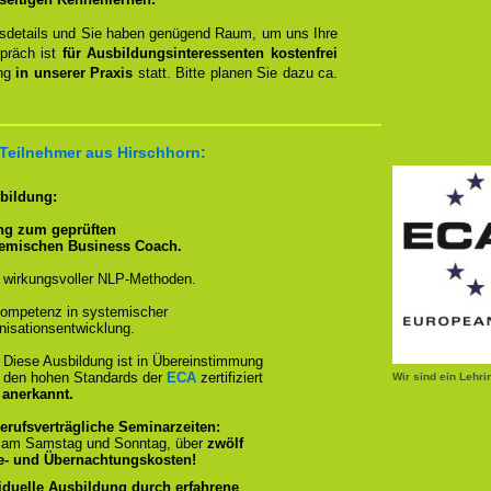
ngsdetails und Sie haben genügend Raum, um uns Ihre
spräch ist
für Ausbildungsinteressenten kostenfrei
ung
in unserer Praxis
statt. Bitte planen Sie dazu ca.
r Teilnehmer aus Hirschhorn:
sbildung:
ng zum geprüften
temischen Business Coach.
 wirkungsvoller NLP-Methoden.
ompetenz in systemischer
isationsentwicklung.
:
Diese Ausbildung ist in Übereinstimmung
und den hohen Standards der
ECA
zertifiziert
Wir sind ein Lehr
 anerkannt.
erufsverträgliche Seminarzeiten:
, am Samstag und Sonntag, über
zwölf
se- und Übernachtungskosten!
iduelle Ausbildung durch erfahrene