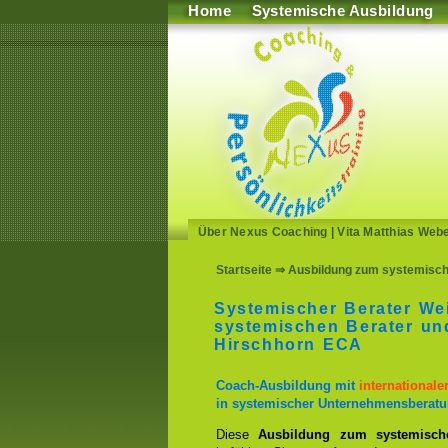
Home
Systemische Ausbildung
Über Nexus Coaching
|
Vita Matthias Web
Startseite
⇒ Ausbildung zum systemische
Systemischer Berater We
systemischen Berater u
Hirschhorn ECA
Coach-Ausbildung mit
international
in systemischer Unternehmensberatu
Diese
Ausbildung zum systemisch