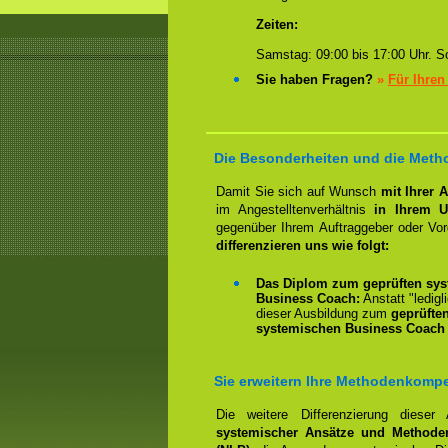
Zeiten:
Samstag: 09:00 bis 17:00 Uhr. So
Sie haben Fragen?
»
Für Ihren
Die Besonderheiten und die Metho
Damit Sie sich auf Wunsch
mit Ihrer 
im Angestelltenverhältnis
in Ihrem U
gegenüber Ihrem Auftraggeber oder Vo
differenzieren uns wie folgt:
Das Diplom zum geprüften sys
Business Coach:
Anstatt "ledigl
dieser Ausbildung zum
geprüfte
systemischen Business Coach 
Sie erweitern Ihre Methodenkomp
Die weitere Differenzierung dieser
systemischer Ansätze und Methode